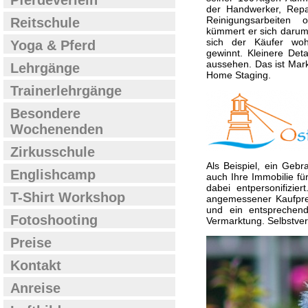
Pferdeverleih
der Handwerker, Repar
Reinigungsarbeiten 
Reitschule
kümmert er sich darum.
sich der Käufer wohl
Yoga & Pferd
gewinnt. Kleinere Det
aussehen. Das ist Mark
Lehrgänge
Home Staging.
Trainerlehrgänge
Besondere
Wochenenden
Zirkusschule
Als Beispiel, ein Geb
Englishcamp
auch Ihre Immobilie für
dabei entpersonifizie
T-Shirt Workshop
angemessener Kaufpreis
und ein entsprechend
Fotoshooting
Vermarktung. Selbstverst
Preise
Kontakt
Anreise