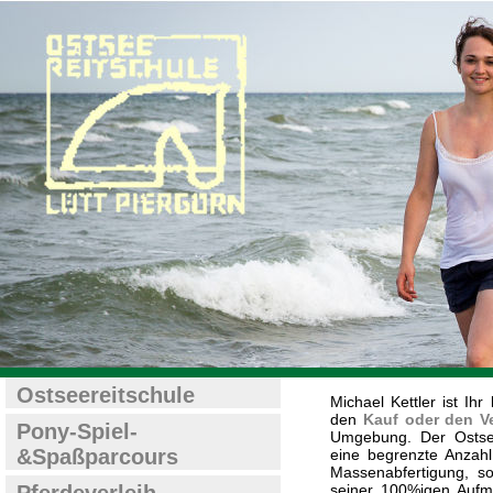
Ostseereitschule
Michael Kettler ist I
den
Kauf oder den V
Pony-Spiel-
Umgebung. Der Ostsee
&Spaßparcours
eine begrenzte Anzahl
Massenabfertigung, so
seiner 100%igen Aufme