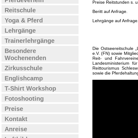
Pferdeverleih
Preise Reitstunden s. u
Reitschule
Beritt auf Anfrage.
Yoga & Pferd
Lehrgänge auf Anfrage
Lehrgänge
Trainerlehrgänge
Die Ostseereitschule „
Besondere
e.V. (FN) sowie Mitgli
Wochenenden
Reit- und Fahrverein
Landesministerium fü
Zirkusschule
Reittourismus Schles
sowie die Pferdehaltun
Englishcamp
T-Shirt Workshop
Fotoshooting
Preise
Kontakt
Anreise